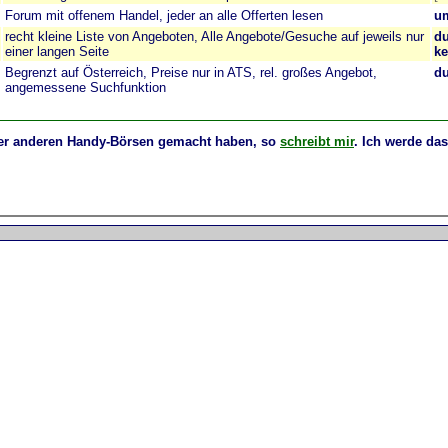
Forum mit offenem Handel, jeder an alle Offerten lesen
um
recht kleine Liste von Angeboten, Alle Angebote/Gesuche auf jeweils nur
du
einer langen Seite
ke
Begrenzt auf Österreich, Preise nur in ATS, rel. großes Angebot,
du
angemessene Suchfunktion
 oder anderen Handy-Börsen gemacht haben, so
schreibt mir
. Ich werde da