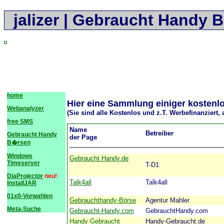
jalizer | Gebraucht Handy 
home
Hier eine Sammlung einiger kostenl
Webanalyzer
(Sie sind alle Kostenlos und z.T. Werbefinanziert,
free SMS
Name
Betreiber
Gebraucht Handy
der Page
B�rsen
Windows
Gebraucht Handy.de
Timeserver
T-D1
DiaProjector
neu!
Talk4all
Talk4all
InstallJAR
01x0-Vorwahlen
Gebrauchthandy-Börse
Agentur Mahler
Meta-Suche
Gebraucht-Handy.com
GebrauchtHandy.com
Handy Gebraucht
Handy-Gebraucht.de