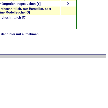
fangreich, reges Leben [+]
X
rchschnittlich, nur Hersteller, aber
ine Modellsuche [O]
rchschnittlich [O]
s dann hier mit aufnehmen.