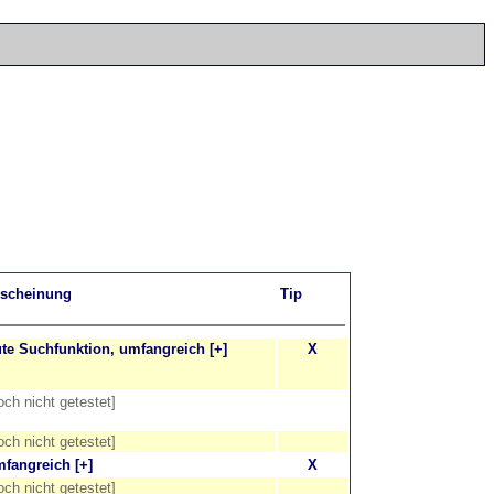
rscheinung
Tip
te Suchfunktion, umfangreich [+]
X
och nicht getestet]
och nicht getestet]
fangreich [+]
X
och nicht getestet]