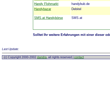
Handy Flohmarkt
handybub.de
Handybazar
Debitel
SMS.at Handybörse
SMS.at
Solltet Ihr weitere Erfahrungen mit einer dieser
Last Update:
(c) Copyright 2000-2002
dandra
, all rights reserved |
contact