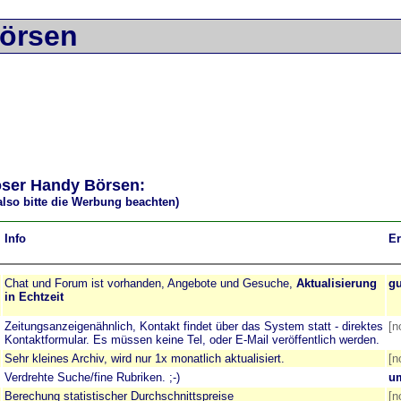
Börsen
oser Handy Börsen:
 also bitte die Werbung beachten)
Info
E
Chat und Forum ist vorhanden, Angebote und Gesuche,
Aktualisierung
gu
in Echtzeit
Zeitungsanzeigenähnlich, Kontakt findet über das System statt - direktes
[n
Kontaktformular. Es müssen keine Tel, oder E-Mail veröffentlich werden.
Sehr kleines Archiv, wird nur 1x monatlich aktualisiert.
[n
Verdrehte Suche/fine Rubriken. ;-)
um
Berechung statistischer Durchschnittspreise
[n